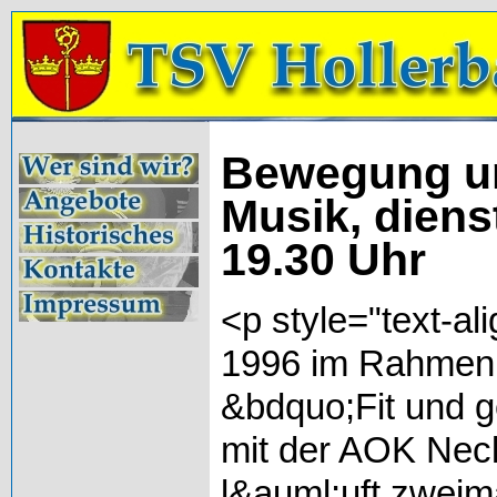
Bewegung u
Musik, diens
19.30 Uhr
<p style="text-al
1996 im Rahmen 
&bdquo;Fit und 
mit der AOK Nec
l&auml;uft zweima